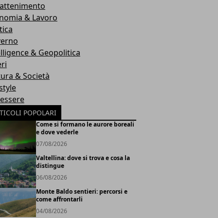
rattenimento
nomia & Lavoro
tica
erno
elligence & Geopolitica
ri
tura & Società
style
essere
TICOLI POPOLARI
Come si formano le aurore boreali
e dove vederle
07/08/2026
Valtellina: dove si trova e cosa la
distingue
06/08/2026
Monte Baldo sentieri: percorsi e
come affrontarli
04/08/2026