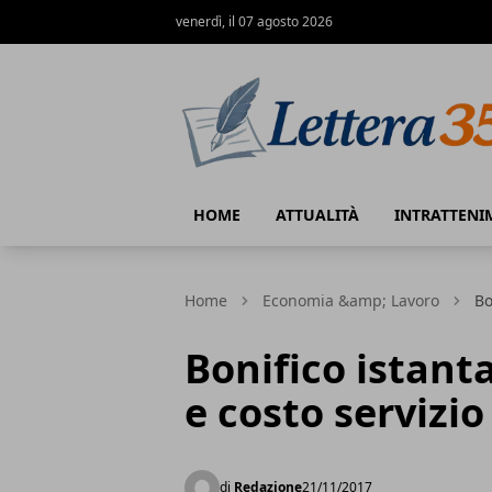
venerdì, il 07 agosto 2026
Lettera35
HOME
ATTUALITÀ
INTRATTENI
Home
Economia &amp; Lavoro
Bo
Bonifico istan
e costo servizio
di
Redazione
21/11/2017