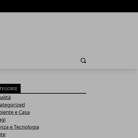
Cerca
TEGORIE
alità
ategorized
iente e Casa
ggi
enza e Tecnologia
ute