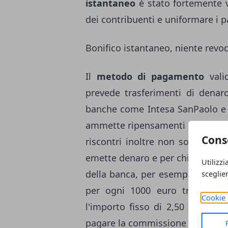
istantaneo
è stato fortemente v
dei contribuenti e uniformare i 
Bonifico istantaneo, niente revo
Il
metodo di pagamento
vali
prevede trasferimenti di denar
banche come Intesa SanPaolo e U
ammette ripensamenti perché per
Cons
riscontri inoltre non sono posit
emette denaro e per chi lo riceve
Utilizzi
della banca, per esempio
Intesa
sceglie
per ogni 1000 euro trasferiti
Cookie 
l'importo fisso di 2,50 euro pe
pagare la commissione di 2,50 eu