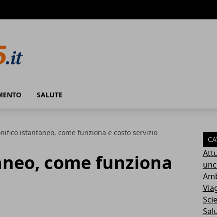
MENTO
SALUTE
nifico istantaneo, come funziona e costo servizio
CA
Attu
taneo, come funziona
unc
Amb
Via
Sci
Sal