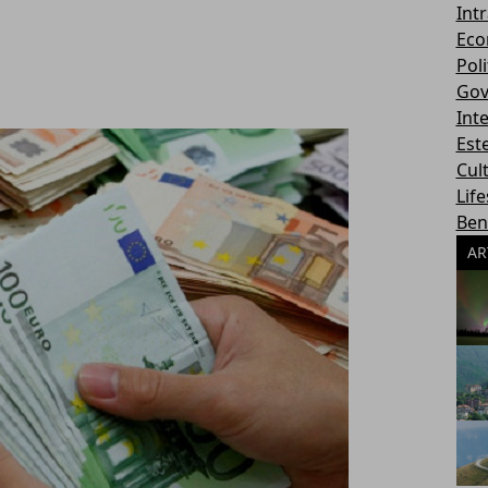
Int
Eco
Poli
Gov
Int
Este
Cul
Life
Ben
AR