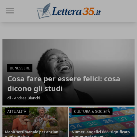
Lettera35
Lettera35
Articoli in Evidenza
BENESSERE
Cosa fare per essere felici: cosa
dicono gli studi
di
- Andrea Bianchi
ATTUALITÀ
CULTURA & SOCIETÀ
Menù settimanale per anziani:
Numeri angelici 666: significato
guida pratica
e interpretazione