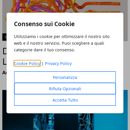
Consenso sui Cookie
Utilizziamo i cookie per ottimizzare il nostro sito
SCIENZA E TECNOLOGIA
web e il nostro servizio. Puoi scegliere a quali
Deep Learning vs Machine
categorie dare il tuo consenso.
Learning: le differenze
Cookie Policy
|
Privacy Policy
Andrea Bianchi
- giugno 19, 2026
Personalizza
Rifiuta Opzionali
Accetta Tutto