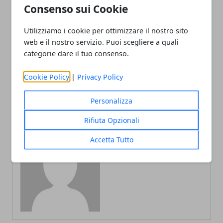
Consenso sui Cookie
Utilizziamo i cookie per ottimizzare il nostro sito
web e il nostro servizio. Puoi scegliere a quali
Articolo Precedente
Articolo Successivo
categorie dare il tuo consenso.
5 luoghi poco pubblicizzati
Vendere una casa, gli
che dovresti visitare
aspetti più delicati da
Cookie Policy
|
Privacy Policy
considerare
Personalizza
Rifiuta Opzionali
Accetta Tutto
Redazione