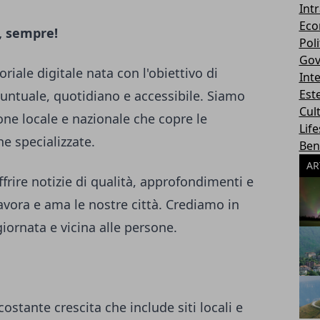
Int
Eco
, sempre!
Poli
Gov
riale digitale nata con l'obiettivo di
Int
Este
puntuale, quotidiano e accessibile. Siamo
Cul
one locale e nazionale che copre le
Life
he specializzate.
Ben
AR
frire notizie di qualità, approfondimenti e
lavora e ama le nostre città. Crediamo in
iornata e vicina alle persone.
costante crescita che include siti locali e