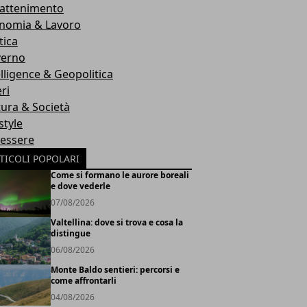
rattenimento
nomia & Lavoro
tica
erno
elligence & Geopolitica
ri
tura & Società
style
essere
TICOLI POPOLARI
Come si formano le aurore boreali
e dove vederle
07/08/2026
Valtellina: dove si trova e cosa la
distingue
06/08/2026
Monte Baldo sentieri: percorsi e
come affrontarli
04/08/2026