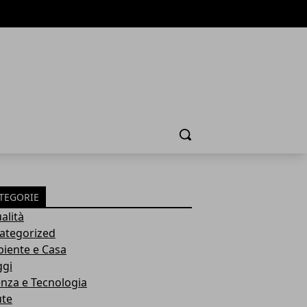
Cerca
TEGORIE
alità
ategorized
iente e Casa
ggi
enza e Tecnologia
ute