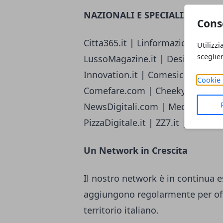
NAZIONALI E SPECIALIZZATE
Cons
Citta365.it | Linformazione.com | R
Utilizzi
sceglie
LussoMagazine.it | Design-Italia.i
Innovation.it | Comesicalcola.it 
Cookie 
Comefare.com | CheekyMag.it | 
NewsDigitali.com | MediaeSocieta
PizzaDigitale.it | ZZ7.it | Ideaz
Un Network in Crescita
Il nostro network è in continua 
aggiungono regolarmente per off
territorio italiano.