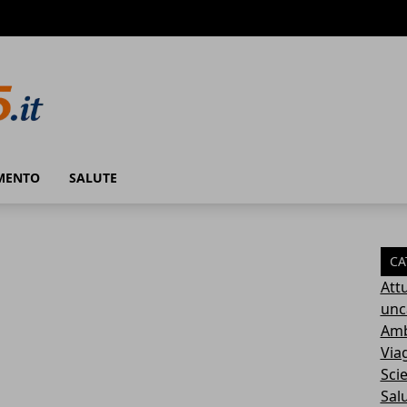
MENTO
SALUTE
CA
Attu
unc
Amb
Via
Sci
Sal