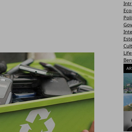
Int
Eco
Poli
Gov
Int
Este
Cul
Life
Ben
AR