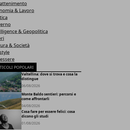
rattenimento
nomia & Lavoro
tica
erno
elligence & Geopolitica
ri
tura & Società
style
essere
TICOLI POPOLARI
Valtellina: dove si trova e cosa la
distingue
06/08/2026
Monte Baldo sentieri: percorsi e
come affrontarli
04/08/2026
Cosa fare per essere felici: cosa
dicono gli studi
01/08/2026