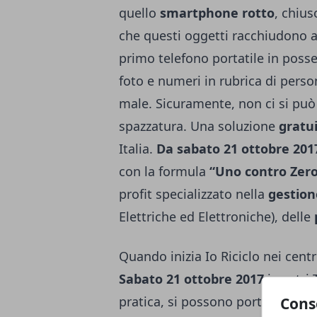
quello
smartphone rotto
, chius
che questi oggetti racchiudono an
primo telefono portatile in poss
foto e numeri in rubrica di perso
male. Sicuramente, non ci si può
spazzatura. Una soluzione
gratu
Italia.
Da sabato 21 ottobre 201
con la formula
“Uno contro Zero
profit specializzato nella
gestion
Elettriche ed Elettroniche), delle
Quando inizia Io Riciclo nei centr
Sabato 21 ottobre 2017
i centri 
pratica, si possono portare i vecc
Cons