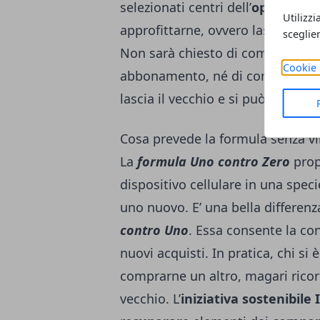
selezionati centri dell’
operatore 
Utilizzi
approfittarne, ovvero lasciare il
sceglie
Non sarà chiesto di comprare un 
Cookie 
abbonamento, né di comprare una
lascia il vecchio e si può uscire 
Cosa prevede la formula senza vi
La
formula Uno contro Zero
prop
dispositivo cellulare in una spe
uno nuovo. E’ una bella differen
contro Uno
. Essa consente la c
nuovi acquisti. In pratica, chi s
comprarne un altro, magari rico
vecchio. L’
iniziativa sostenibile 