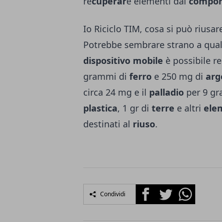
re
cuperar
e elementi dai
compone
Io Riciclo TIM, cosa si può riusa
Potrebbe sembrare strano a qua
dispositivo mobile
è possibile r
grammi di
ferro
e 250 mg di
arg
circa 24 mg e il
palladio
per 9 gra
plastica
, 1 gr di
terre
e altri
elem
destinati al
riuso
.
Facebook
Twitter
Whatsapp
Condividi