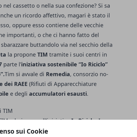
o nel cassetto o nella sua confezione? Si sa
che un ricordo affettivo, magari è stato il
esso, oppure esso contiene delle vecchie
ne importanti, o che ci hanno fatto del
 sbarazzare buttandolo via nel secchio della
ita
la propone
TIM
tramite i suoi centri in
7
parte l’
iniziativa sostenibile “Io Riciclo”
”.
Tim si avvale di
Remedia
, consorzio no-
e dei RAEE
(Rifiuti di Apparecchiature
pile
e degli
accumulatori esausti
.
i TIM
TIM aderiscono all’iniziativa
Io Riciclo
. In
hi telefoni, funzionanti o meno, in alcuni
enso sui Cookie