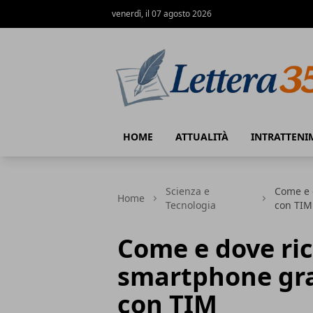
venerdì, il 07 agosto 2026
Lettera35
HOME
ATTUALITÀ
INTRATTENI
Scienza e
Come e d
Home
Tecnologia
con TIM
Come e dove ric
smartphone grat
con TIM