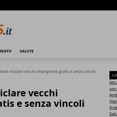
MENTO
SALUTE
ove riciclare vecchi smartphone gratis e senza vincoli
CA
Attu
unc
iclare vecchi
Amb
is e senza vincoli
Via
Sci
Sal