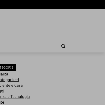
Cerca
TEGORIE
alità
ategorized
iente e Casa
ggi
enza e Tecnologia
ute