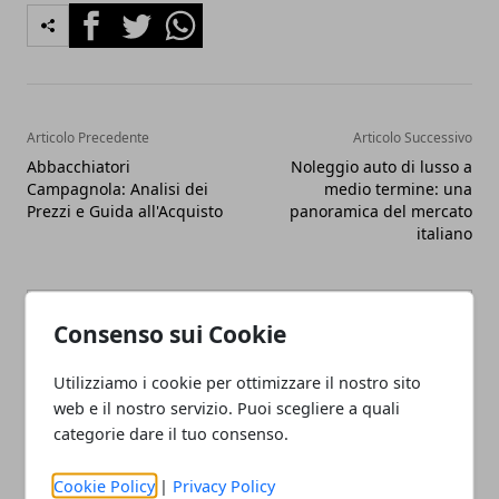
Facebook
Twitter
Whatsapp
Articolo Precedente
Articolo Successivo
Abbacchiatori
Noleggio auto di lusso a
Campagnola: Analisi dei
medio termine: una
Prezzi e Guida all'Acquisto
panoramica del mercato
italiano
Consenso sui Cookie
Utilizziamo i cookie per ottimizzare il nostro sito
web e il nostro servizio. Puoi scegliere a quali
Redazione
categorie dare il tuo consenso.
Cookie Policy
|
Privacy Policy