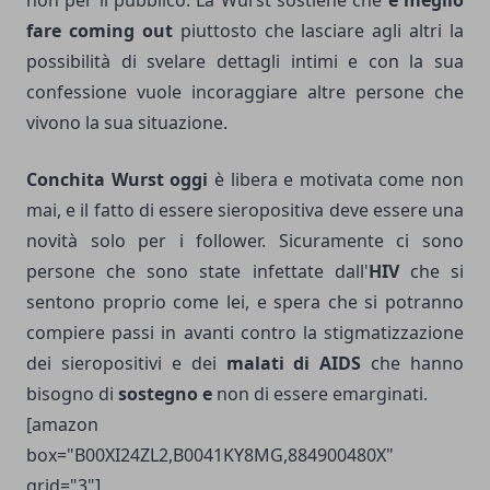
non per il pubblico. La Wurst sostiene che
è meglio
fare coming out
piuttosto che lasciare agli altri la
possibilità di svelare dettagli intimi e con la sua
confessione vuole incoraggiare altre persone che
vivono la sua situazione.
Conchita Wurst oggi
è libera e motivata come non
mai, e il fatto di essere sieropositiva deve essere una
novità solo per i follower. Sicuramente ci sono
persone che sono state infettate dall'
HIV
che si
sentono proprio come lei, e spera che si potranno
compiere passi in avanti contro la stigmatizzazione
dei sieropositivi e dei
malati di AIDS
che hanno
bisogno di
sostegno e
non di essere emarginati.
[amazon
box="B00XI24ZL2,B0041KY8MG,884900480X"
grid="3"]