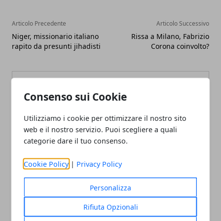
Articolo Precedente
Articolo Successivo
Niger, missionario italiano
Rissa a Milano, Fabrizio
rapito da presunti jihadisti
Corona coinvolto?
Consenso sui Cookie
Utilizziamo i cookie per ottimizzare il nostro sito
Redazione
web e il nostro servizio. Puoi scegliere a quali
categorie dare il tuo consenso.
Cookie Policy
|
Privacy Policy
Personalizza
Rifiuta Opzionali
ARTICOLI CORRELATI