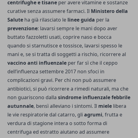
centrifughe e tisane
per avere vitamine e sostanze
curative senza assumere farmaci. Il
Ministero della
Salute
ha già rilasciato le
linee guida
per la
prevenzione
: lavarsi sempre le mani dopo aver
buttato fazzoletti usati, coprire naso e bocca
quando si starnutisce e tossisce, lavarsi spesso le
mani e, se si tratta di soggetti a rischio, ricorrere al
vaccino anti influenzale
per far sì che il ceppo
dell’influenza settembre 2017 non sfoci in
complicazioni gravi. Per chi non può assumere
antibiotici, si può ricorrere a rimedi naturali, ma che
non guariscono dalla
sindrome influenzale febbrile
autunnale
, bensì alleviano i sintomi. Il
miele
libera
le vie respiratorie dal catarro, gli
agrumi
, frutta e
verdura di stagione intera o sotto forma di
centrifuga ed estratto aiutano ad assumere