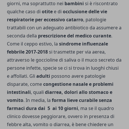
giorni, ma soprattutto nei
bambini
si è riscontrato
qualche caso di
otite
e di
occlusione delle vie
respiratorie per eccessivo catarro
, patologie
trattabili con un adeguato antibiotico da assumere a
seconda della
prescrizione del medico
curante
.
Come il ceppo estivo, la
sindrome influenzale
febbrile 2017-2018
si trasmette per via aerea,
attraverso le goccioline di saliva o il muco secreto da
persone infette, specie se ci si trova in luoghi chiusi
e affollati. Gli
adulti
possono avere patologie
disparate, come
congestione nasale e problemi
intestinali
, quali
diarrea, dolori allo stomaco e
vomito
. In media, la
forma lieve curabile senza
farmaci dura dai 5 ai 10
giorni
, ma se il quadro
clinico dovesse peggiorare, ovvero in presenza di
febbre alta, vomito o diarrea, è bene chiedere un