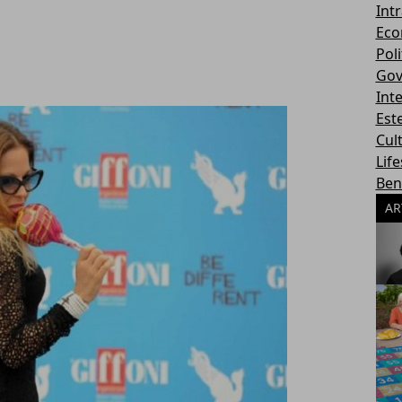
Int
Eco
Poli
Gov
Int
Este
Cul
Life
Ben
AR