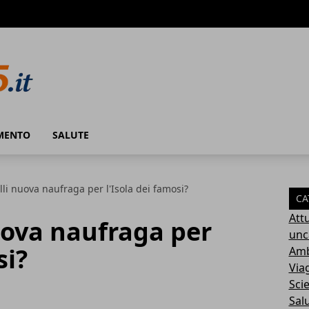
MENTO
SALUTE
lli nuova naufraga per l'Isola dei famosi?
CA
Attu
uova naufraga per
unc
si?
Amb
Via
Sci
Sal