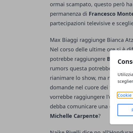
ormai scampato, questo però ha 
permanenza di
Francesco Mont
partecipazioni televisive e scegl
Max Biaggi raggiunge Bianca Atze
Nel corso delle ultime ore si è di
potrebbe raggiungere
Bianca At
Cons
rumors questa potrebbe essere u
Utilizzi
rianimare lo show, ma non solo...
sceglie
domande nel cuore dei
fan di Bi
Cookie 
vorrebbe raggiungere l'ex fidanza
debba comunicare una decisione 
Michelle Carpente
?
Naike Rivelli dice no all'Hondura