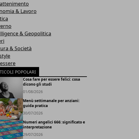
rattenimento
nomia & Lavoro
tica
erno
elligence & Geopolitica
ri
tura & Società
style
essere
TICOLI POPOLARI
Cosa fare per essere felici: cosa
dicono gli studi
01/08/2026
Menù settimanale per anziani:
guida pratica
30/07/2026
Numeri angelici 666: significato e
interpretazione
29/07/2026