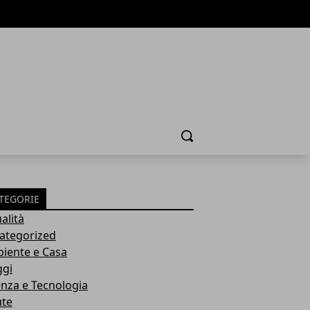
Cerca
TEGORIE
alità
ategorized
iente e Casa
ggi
enza e Tecnologia
ute