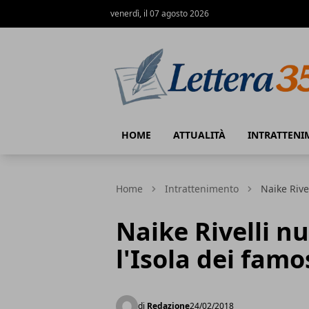
venerdì, il 07 agosto 2026
Lettera35
HOME
ATTUALITÀ
INTRATTENI
Home
Intrattenimento
Naike Rive
Naike Rivelli n
l'Isola dei famo
di
Redazione
24/02/2018