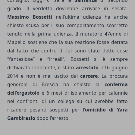
consiglio. Oggi ci sarà la
sentenza
di secondo
grado. Il verdetto dovrebbe arrivare in serata.
Massimo Bossetti
nell’ultima udienza ha anche
chiesto scusa per il suo comportamento scorretto
tenuto nella prima udienza. Il muratore 47enne di
Mapello sostiene che la sua reazione fosse dettata
dal fatto che contro di lui sono state dette cose
“fantasiose” e “irreali”. Bossetti si è sempre
dichiarato innocente, è stato
arrestato
il 16 giugno
2014 e non è mai uscito dal
carcere
. La procura
generale di Brescia ha chiesto la
conferma
dell’ergastolo
e 6 mesi di isolamento per calunnie
nei confronti di un collega su cui avrebbe fatto
ricadere pesanti sospetti per l’
omicidio di Yara
Gambirasio
dopo l’arresto.