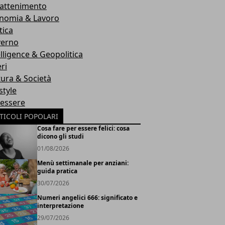
rattenimento
nomia & Lavoro
tica
erno
elligence & Geopolitica
ri
tura & Società
style
essere
TICOLI POPOLARI
Cosa fare per essere felici: cosa
dicono gli studi
01/08/2026
Menù settimanale per anziani:
guida pratica
30/07/2026
Numeri angelici 666: significato e
interpretazione
29/07/2026