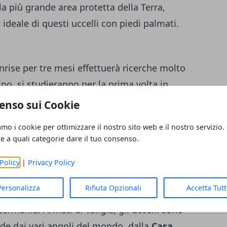
la più grande area protetta della Terra,
t
ideale di questi uccelli con piedi palmati.
nrise per tre mesi effettuerà ricerche molto
no, si studieranno per la prima volta in
eddell
. Gli scienziati a bordo cercheranno
enso sui Cookie
temi marini
più vulnerabili e, cosa di non
amo i cookie per ottimizzare il nostro sito web e il nostro servizio.
e specie sul fondo del mare, compresi
rari
re a quali categorie dare il tuo consenso.
Policy
|
Privacy Policy
i testimonial
Personalizza
Rifiuta Opzionali
Accetta Tut
no dalle varie città del mondo non sono
 Germania. Armati di valigia, gli uccelli sono
tide dai vari angoli del mondo, dalla
Casa