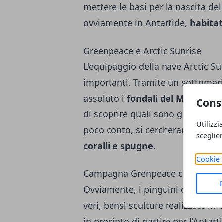
mettere le basi per la nascita del
ovviamente in Antartide,
habita
Greenpeace e Arctic Sunrise
L'equipaggio della nave Arctic Su
importanti. Tramite un sottomari
assoluto i
fondali del Mare di W
Cons
di scoprire quali sono gli
ecosis
Utilizzi
poco conto, si cercheranno nuov
sceglie
coralli e spugne
.
Cookie 
Campagna Grenpeace con pinguin
Ovviamente, i pinguini che parto
veri, bensì sculture realizzate in
in procinto di partire per l’Antar