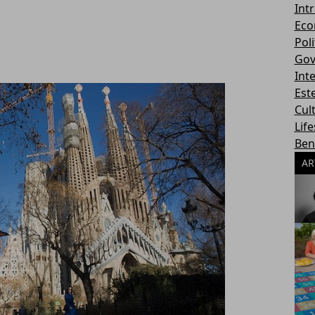
Int
Eco
Poli
Gov
Int
Este
Cul
Life
Ben
AR