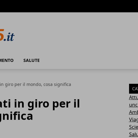
MENTO
SALUTE
 in giro per il mondo, cosa significa
CA
Attu
i in giro per il
unc
nifica
Amb
Via
Sci
Sal