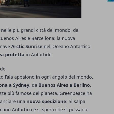
nelle più grandi città del mondo, da
uenos Aires e Barcellona: la nuova
 nave
Arctic Sunrise
nell’Oceano Antartico
ea protetta
in Antartide.
ide
tto l’ala appaiono in ogni angolo del mondo,
lona a Sydney
, da
Buenos Aires a Berlino
.
azze più famose del pianeta, Greenpeace ha
lanciare una
nuova spedizione
. Si salpa
ceano Antartico e si spera che si possano