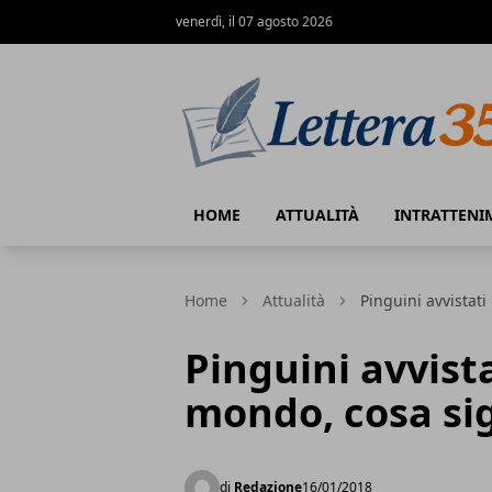
venerdì, il 07 agosto 2026
Lettera35
HOME
ATTUALITÀ
INTRATTENI
Home
Attualità
Pinguini avvistati
Pinguini avvistat
mondo, cosa sig
di
Redazione
16/01/2018