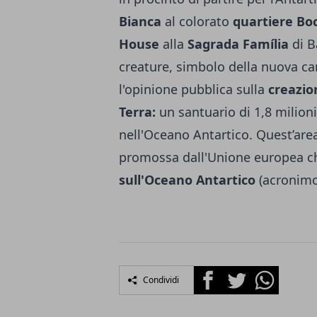
Bianca
al colorato
quartiere Bo
House
alla
Sagrada Família
di B
creature, simbolo della nuova ca
l'opinione pubblica sulla
creazio
Terra:
un santuario di 1,8 milioni
nell'Oceano Antartico. Quest’are
promossa dall'Unione europea c
sull'Oceano Antartico
(acronimo
Facebook
Twitter
Whatsapp
Condividi