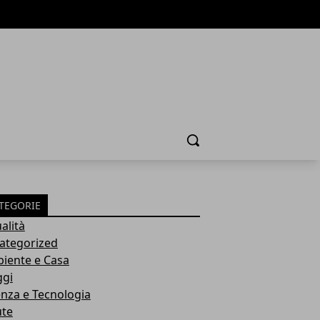
Cerca
TEGORIE
alità
ategorized
iente e Casa
ggi
enza e Tecnologia
ute