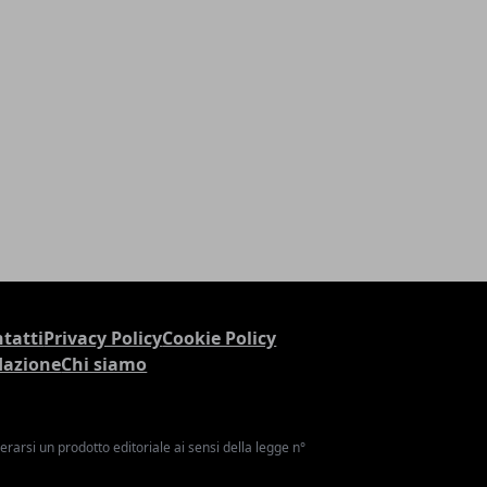
tatti
Privacy Policy
Cookie Policy
dazione
Chi siamo
arsi un prodotto editoriale ai sensi della legge n°