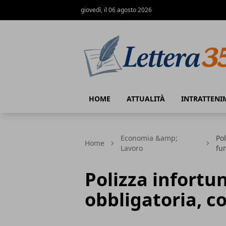
giovedì, il 06 agosto 2026
Lettera35
HOME
ATTUALITÀ
INTRATTENI
Economia &amp;
Pol
Home
Lavoro
fu
Polizza infortu
obbligatoria, c