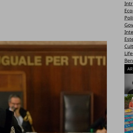
Int
Eco
Poli
Gov
Int
Este
Cul
Life
Ben
AR