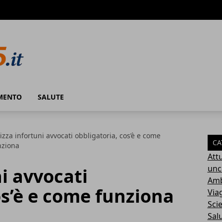
MENTO
SALUTE
izza infortuni avvocati obbligatoria, cos’è e come
CA
nziona
Attu
unc
ni avvocati
Amb
os’è e come funziona
Via
Sci
Sal