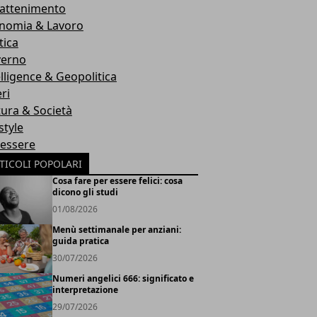
rattenimento
nomia & Lavoro
tica
erno
elligence & Geopolitica
ri
tura & Società
style
essere
TICOLI POPOLARI
Cosa fare per essere felici: cosa
dicono gli studi
01/08/2026
Menù settimanale per anziani:
guida pratica
30/07/2026
Numeri angelici 666: significato e
interpretazione
29/07/2026