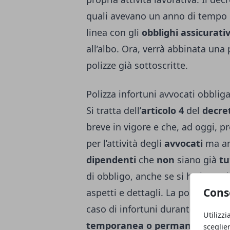
quali avevano un anno di tempo p
linea con gli
obblighi assicurati
all’albo. Ora, verrà abbinata una
polizze già sottoscritte.
Polizza infortuni avvocati obblig
Si tratta dell’
articolo 4
del
decre
breve in vigore e che, ad oggi, pr
per l’attività degli
avvocati
ma an
dipendenti
che
non
siano già
tu
di obbligo, anche se si ha intenzi
Cons
aspetti e dettagli. La polizza dov
caso di infortuni durante l’attiv
Utilizzi
temporanea o permanente
, o 
sceglie