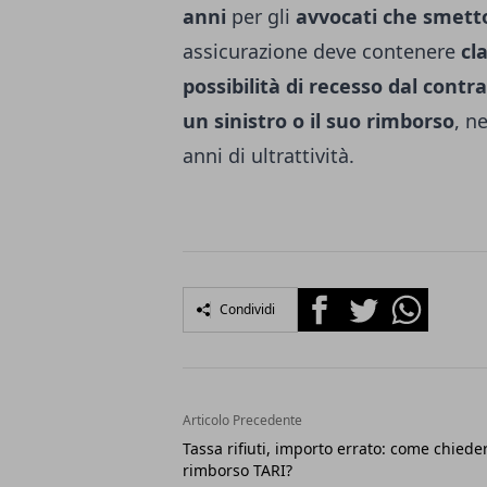
anni
per gli
avvocati che smetto
assicurazione deve contenere
cl
possibilità di recesso dal contr
un sinistro o il suo rimborso
, n
anni di ultrattività.
Facebook
Twitter
Whatsapp
Condividi
Articolo Precedente
Tassa rifiuti, importo errato: come chieder
rimborso TARI?