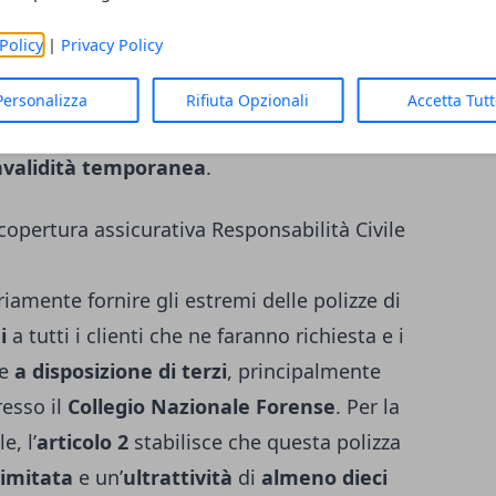
infortunio. Essa dovrebbe essere
estesa
Policy
|
Privacy Policy
stamenti
necessari per l’attività. Il decreto
rabili
, nella misura di
100.000 Euro
per il
Personalizza
Rifiuta Opzionali
Accetta Tut
ro per l’invalidità permanen
te e
50 Euro
nvalidità temporanea
.
 copertura assicurativa Responsabilità Civile
iamente fornire gli estremi delle polizze di
i
a tutti i clienti che ne faranno richiesta e i
re
a disposizione di terzi
, principalmente
resso il
Collegio Nazionale Forense
. Per la
e, l’
articolo 2
stabilisce che questa polizza
limitata
e un’
ultrattività
di
almeno dieci