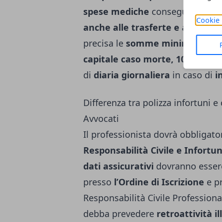
spese mediche
conseguenti all’
Cookie 
anche alle trasferte e agli spo
precisa le
somme minime assicu
capitale caso morte,
100.000 Eu
di
diaria giornaliera
in caso di
i
Differenza tra polizza infortuni e
Avvocati
Il professionista dovrà obbligator
Responsabilità Civile e Infortun
dati assicurativi
dovranno esse
presso
l’Ordine di Iscrizione
e p
Responsabilità Civile Professional
debba prevedere
retroattività il