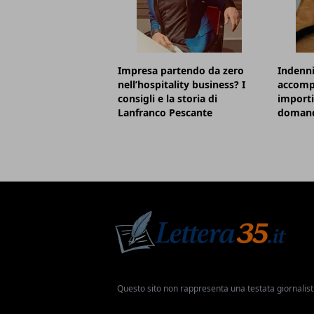
Impresa partendo da zero
Indenni
nell’hospitality business? I
accomp
consigli e la storia di
importi
Lanfranco Pescante
doman
Questo sito non rappresenta una testata giornalist