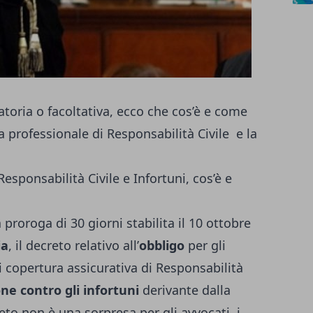
atoria o facoltativa, ecco che cos’è e come
a professionale di Responsabilità Civile e la
esponsabilità Civile e Infortuni, cos’è e
 proroga di 30 giorni stabilita il 10 ottobre
ia
, il decreto relativo all’
obbligo
per gli
i copertura assicurativa di Responsabilità
ne contro gli infortuni
derivante dalla
reto non è una sorpresa per gli avvocati, i