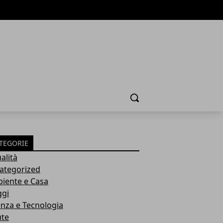
Cerca
TEGORIE
alità
ategorized
iente e Casa
ggi
enza e Tecnologia
ute