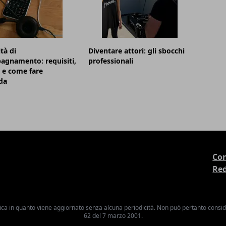
tà di
Diventare attori: gli sbocchi
agnamento: requisiti,
professionali
 e come fare
da
Con
Re
ica in quanto viene aggiornato senza alcuna periodicità. Non può pertanto consider
62 del 7 marzo 2001.