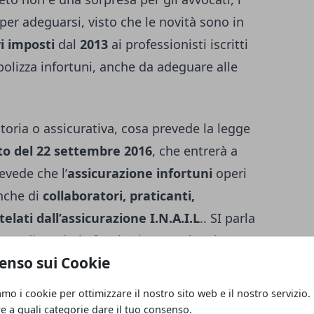
er adeguarsi, visto che le novità sono in
vi imposti
dal
2013
ai professionisti iscritti
 polizza infortuni, anche da adeguare alle
atoria o assicurativa, cosa prevede la legge
to del 22 settembre 2016
, che entrerà a
evede che l’
assicurazione infortuni
operi
che di
collaboratori, praticanti,
telati dall’assicurazione I.N.A.I.L
.. SI parla
one di renderla facoltativa per alcuni
enso sui Cookie
rebbe essere stipulata per intervenire in
ità lavorativa da comportare
invalidità
amo i cookie per ottimizzare il nostro sito web e il nostro servizio.
la
morte
dell’assicurato, nonché coprire le
re a quali categorie dare il tuo consenso.