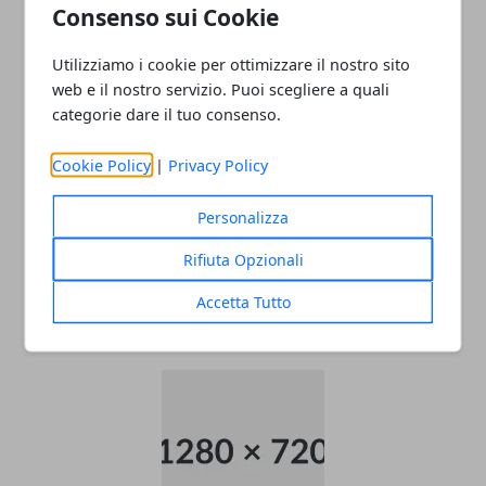
Consenso sui Cookie
ARTICOLI CORRELATI
Utilizziamo i cookie per ottimizzare il nostro sito
web e il nostro servizio. Puoi scegliere a quali
categorie dare il tuo consenso.
Cookie Policy
|
Privacy Policy
Personalizza
Come raggiungere l’aeroporto di
Rifiuta Opzionali
Malpensa
Accetta Tutto
22/11/2025