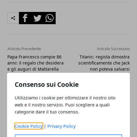
Facebook
Twitter
Whatsapp
Articolo Precedente
Articolo Successivo
Papa Francesco compie 86
Titanic: regista dimostra
anni: il regalo che desidera
scientificamente che Jack
e gli auguri di Mattarella
non poteva salvarsi
Consenso sui Cookie
Utilizziamo i cookie per ottimizzare il nostro sito
web e il nostro servizio. Puoi scegliere a quali
categorie dare il tuo consenso.
Redazione
Cookie Policy
|
Privacy Policy