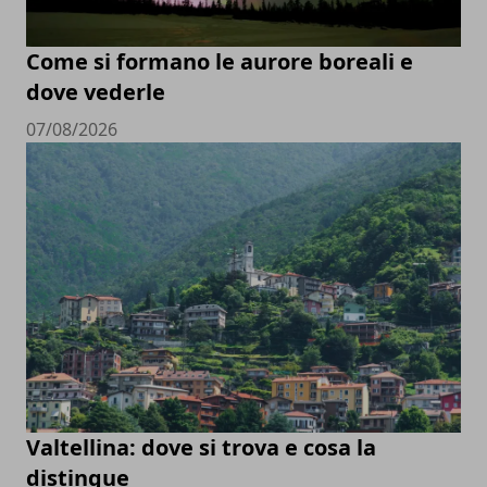
Come si formano le aurore boreali e
dove vederle
07/08/2026
Valtellina: dove si trova e cosa la
distingue