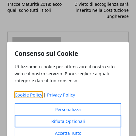
Tracce Maturità 2018: ecco
Divieto di accoglienza sarà
quali sono tutti i titoli
inserito nella Costituzione
ungherese
Consenso sui Cookie
Redazione
Utilizziamo i cookie per ottimizzare il nostro sito
web e il nostro servizio. Puoi scegliere a quali
categorie dare il tuo consenso.
Cookie Policy
|
Privacy Policy
Personalizza
Rifiuta Opzionali
ARTICOLI CORRELATI
Accetta Tutto