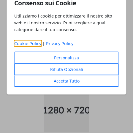
Consenso sui Cookie
Utilizziamo i cookie per ottimizzare il nostro sito
web e il nostro servizio. Puoi scegliere a quali
categorie dare il tuo consenso.
Cookie Policy
|
Privacy Policy
Come raggiungere l’aeroporto di
Personalizza
Malpensa
Rifiuta Opzionali
22/11/2025
Accetta Tutto