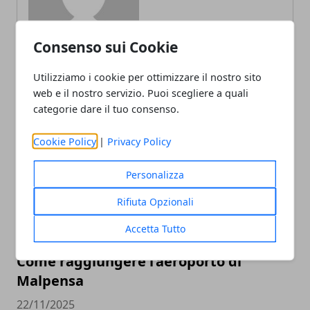
Consenso sui Cookie
Utilizziamo i cookie per ottimizzare il nostro sito
web e il nostro servizio. Puoi scegliere a quali
categorie dare il tuo consenso.
ARTICOLI CORRELATI
Cookie Policy
|
Privacy Policy
Personalizza
Rifiuta Opzionali
Accetta Tutto
Come raggiungere l’aeroporto di
Malpensa
22/11/2025