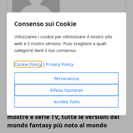
Consenso sui Cookie
Utilizziamo i cookie per ottimizzare il nostro sito
web e il nostro servizio. Puoi scegliere a quali
ARTICOLI CORRELATI
categorie dare il tuo consenso.
Cookie Policy
|
Privacy Policy
Personalizza
Rifiuta Opzionali
Accetta Tutto
L’universo Harry Potter: libri, film,
mostre e serie TV, tutte le versioni del
mondo fantasy più noto al mondo