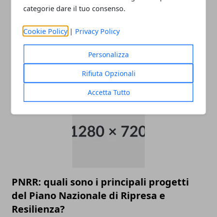
categorie dare il tuo consenso.
Cookie Policy
|
Privacy Policy
Come raggiungere l’aeroporto di
Personalizza
Malpensa
Rifiuta Opzionali
22/11/2025
Accetta Tutto
PNRR: quali sono i principali progetti
del Piano Nazionale di Ripresa e
Resilienza?