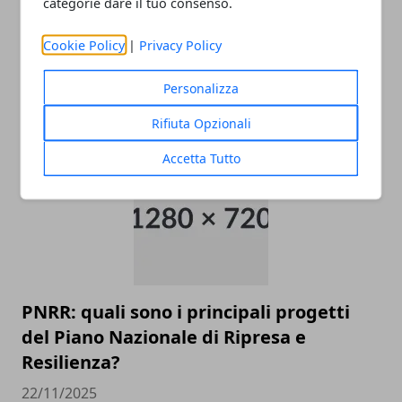
categorie dare il tuo consenso.
Cookie Policy
|
Privacy Policy
Come raggiungere l’aeroporto di
Malpensa
Personalizza
22/11/2025
Rifiuta Opzionali
Accetta Tutto
PNRR: quali sono i principali progetti
del Piano Nazionale di Ripresa e
Resilienza?
22/11/2025