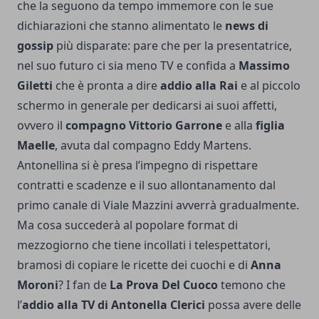
che la seguono da tempo immemore con le sue
dichiarazioni che stanno alimentato le
news di
gossip
più disparate: pare che per la presentatrice,
nel suo futuro ci sia meno TV e confida a
Massimo
Giletti
che è pronta a dire
addio alla Rai
e al piccolo
schermo in generale per dedicarsi ai suoi affetti,
ovvero il
compagno Vittorio Garrone
e alla
figlia
Maelle
, avuta dal compagno Eddy Martens.
Antonellina si è presa l’impegno di rispettare
contratti e scadenze e il suo allontanamento dal
primo canale di Viale Mazzini avverrà gradualmente.
Ma cosa succederà al popolare format di
mezzogiorno che tiene incollati i telespettatori,
bramosi di copiare le ricette dei cuochi e di
Anna
Moroni
? I fan de
La Prova Del Cuoco
temono che
l’
addio alla TV di Antonella Clerici
possa avere delle