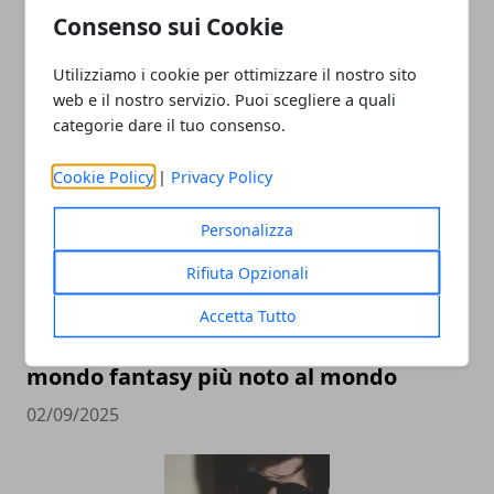
Consenso sui Cookie
ARTICOLI CORRELATI
Utilizziamo i cookie per ottimizzare il nostro sito
web e il nostro servizio. Puoi scegliere a quali
categorie dare il tuo consenso.
Cookie Policy
|
Privacy Policy
Personalizza
Rifiuta Opzionali
L’universo Harry Potter: libri, film,
Accetta Tutto
mostre e serie TV, tutte le versioni del
mondo fantasy più noto al mondo
02/09/2025