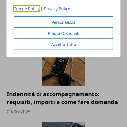
Impresa partendo da zero
Cookie Policy
|
Privacy Policy
nell’hospitality business? I consigli e la
Personalizza
storia di Lanfranco Pescante
23/06/2025
Rifiuta Opzionali
Accetta Tutto
Indennità di accompagnamento:
requisiti, importi e come fare domanda
09/06/2025