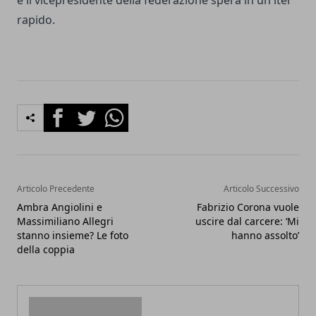
e il vicepresidente della federazione spera in un iter
rapido.
Facebook
Twitter
Whatsapp
Articolo Precedente
Articolo Successivo
Ambra Angiolini e
Fabrizio Corona vuole
Massimiliano Allegri
uscire dal carcere: ‘Mi
stanno insieme? Le foto
hanno assolto’
della coppia