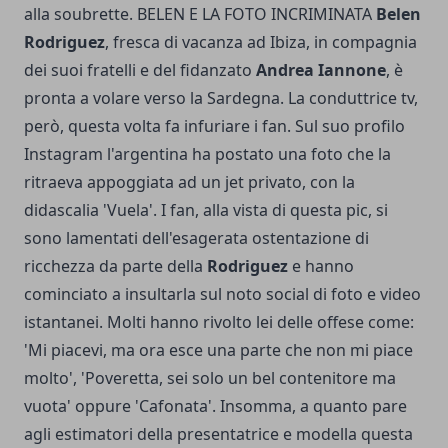
alla soubrette. BELEN E LA FOTO INCRIMINATA
Belen
Rodriguez
, fresca di vacanza ad Ibiza, in compagnia
dei suoi fratelli e del fidanzato
Andrea Iannone
, è
pronta a volare verso la Sardegna. La conduttrice tv,
però, questa volta fa infuriare i fan. Sul suo profilo
Instagram l'argentina ha postato una foto che la
ritraeva appoggiata ad un jet privato, con la
didascalia 'Vuela'. I fan, alla vista di questa pic, si
sono lamentati dell'esagerata ostentazione di
ricchezza da parte della
Rodriguez
e hanno
cominciato a insultarla sul noto social di foto e video
istantanei. Molti hanno rivolto lei delle offese come:
'Mi piacevi, ma ora esce una parte che non mi piace
molto', 'Poveretta, sei solo un bel contenitore ma
vuota' oppure 'Cafonata'. Insomma, a quanto pare
agli estimatori della presentatrice e modella questa