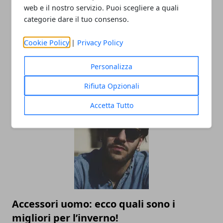
web e il nostro servizio. Puoi scegliere a quali
categorie dare il tuo consenso.
Cookie Policy
|
Privacy Policy
L’universo Harry Potter: libri, film,
mostre e serie TV, tutte le versioni del
Personalizza
mondo fantasy più noto al mondo
Rifiuta Opzionali
02/09/2025
Accetta Tutto
Accessori uomo: ecco quali sono i
migliori per l’inverno!