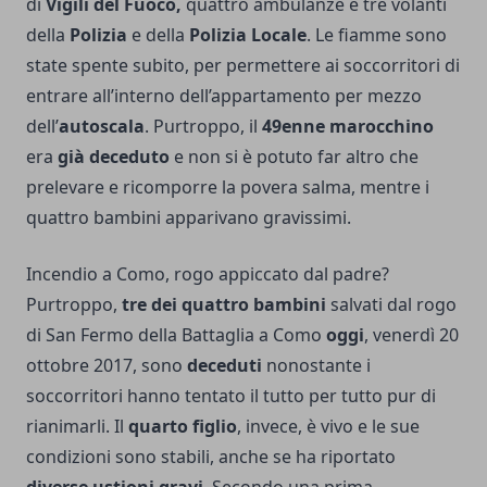
di
Vigili del Fuoco,
quattro ambulanze e tre volanti
della
Polizia
e della
Polizia Locale
. Le fiamme sono
state spente subito, per permettere ai soccorritori di
entrare all’interno dell’appartamento per mezzo
dell’
autoscala
. Purtroppo, il
49enne marocchino
era
già deceduto
e non si è potuto far altro che
prelevare e ricomporre la povera salma, mentre i
quattro bambini apparivano gravissimi.
Incendio a Como, rogo appiccato dal padre?
Purtroppo,
tre dei quattro bambini
salvati dal rogo
di San Fermo della Battaglia a Como
oggi
, venerdì 20
ottobre 2017, sono
deceduti
nonostante i
soccorritori hanno tentato il tutto per tutto pur di
rianimarli. Il
quarto figlio
, invece, è vivo e le sue
condizioni sono stabili, anche se ha riportato