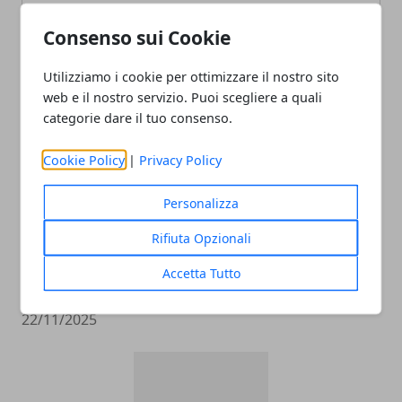
Consenso sui Cookie
ARTICOLI CORRELATI
Utilizziamo i cookie per ottimizzare il nostro sito
web e il nostro servizio. Puoi scegliere a quali
categorie dare il tuo consenso.
Cookie Policy
|
Privacy Policy
Personalizza
Rifiuta Opzionali
Come raggiungere l’aeroporto di
Accetta Tutto
Malpensa
22/11/2025