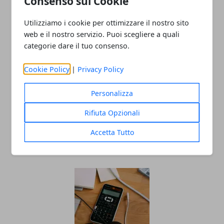
Consenso sui Cookie
Utilizziamo i cookie per ottimizzare il nostro sito
web e il nostro servizio. Puoi scegliere a quali
categorie dare il tuo consenso.
Cookie Policy
|
Privacy Policy
Personalizza
Impresa partendo da zero
Rifiuta Opzionali
nell’hospitality business? I consigli e la
storia di Lanfranco Pescante
Accetta Tutto
23/06/2025