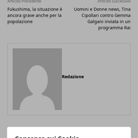
Articolo Precedente
Articolo Successivo
Fukushima, la situazione è
Uomini e Donne news, Tina
ancora grave anche per la
Cipollari contro Gemma
popolazione
Galgani inviata in un
programma Rai
Redazione
ARTICOLI CORRELATI