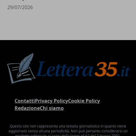
29/07/2026
Contatti
Privacy Policy
Cookie Policy
Redazione
Chi siamo
Questo sito non rappresenta una testata giornalistica in quanto viene
aggiornato senza alcuna periodicità. Non può pertanto considerarsi un
prodotto editoriale ai sensi della legge n° 62 del 7 marzo 2001.