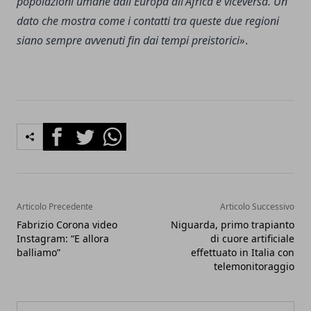
popolazioni umane dall'Europa all'Africa e viceversa. Un
dato
che mostra come i contatti tra queste due regioni
siano sempre avvenuti fin dai tempi preistorici»
.
Facebook
Twitter
Whatsapp
Articolo Precedente
Articolo Successivo
Fabrizio Corona video
Niguarda, primo trapianto
Instagram: “E allora
di cuore artificiale
balliamo”
effettuato in Italia con
telemonitoraggio