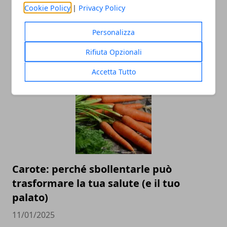
Cookie Policy
|
Privacy Policy
Perché è importante utilizzare la
Personalizza
protezione solare tutti i giorni?
Rifiuta Opzionali
02/10/2025
Accetta Tutto
Carote: perché sbollentarle può
trasformare la tua salute (e il tuo
palato)
11/01/2025