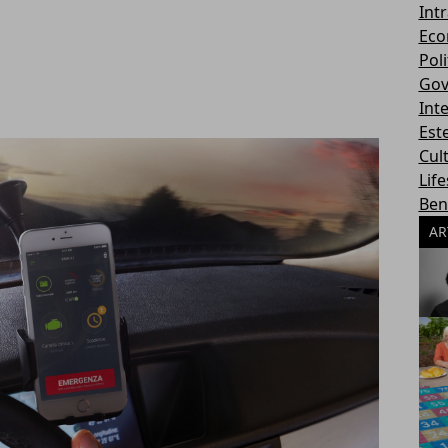
Int
Eco
Poli
Gov
Int
Este
Cul
Life
Ben
AR