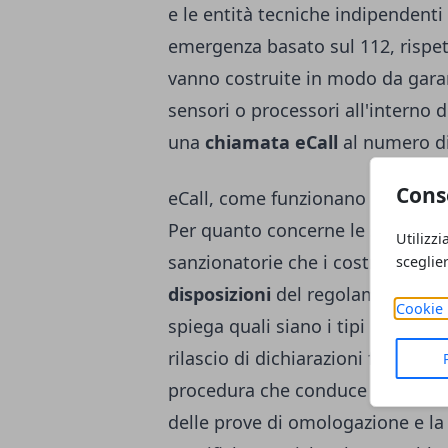
e le entità tecniche indipendenti 
emergenza basato sul 112, rispet
vanno costruite in modo da garant
sensori o processori all'interno 
una
chiamata eCall
al numero d
Cons
eCall, come funzionano sanzioni 
Per quanto concerne le sanzioni,
Utilizzi
sanzionatorie che i costruttori s
sceglie
disposizioni
del regolamento euro
Cookie 
spiega quali siano i tipi di non 
rilascio di dichiarazioni false 
procedura che conduce a un richia
delle prove di omologazione e l