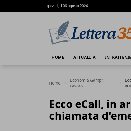
giovedì, il 06 agosto 2026
Lettera35
HOME
ATTUALITÀ
INTRATTENI
Economia &amp;
Ecc
Home
Lavoro
au
Ecco eCall, in a
chiamata d'eme