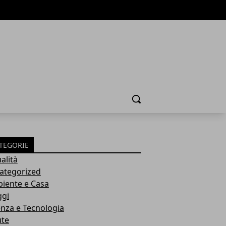
Cerca
TEGORIE
alità
ategorized
iente e Casa
ggi
enza e Tecnologia
ute