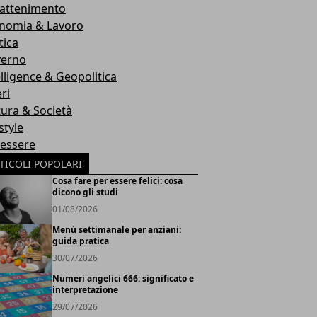
rattenimento
nomia & Lavoro
tica
erno
elligence & Geopolitica
ri
tura & Società
style
essere
TICOLI POPOLARI
Cosa fare per essere felici: cosa
dicono gli studi
01/08/2026
Menù settimanale per anziani:
guida pratica
30/07/2026
Numeri angelici 666: significato e
interpretazione
29/07/2026