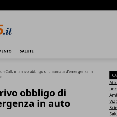
MENTO
SALUTE
o eCall, in arrivo obbligo di chiamata d'emergenza in
CA
to
Attu
unc
rrivo obbligo di
Amb
rgenza in auto
Via
Sci
Sal