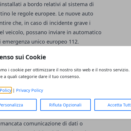
installati a bordo relativi al sistema di
tino le regole europee. Le nuove auto
ire che, in caso di incidente grave i
del veicolo, possano inviare in automatico
i emergenza unico europeo 112.
enso sui Cookie
e privacy
 spetta agli Stati membri fissare le norme
amo i cookie per ottimizzare il nostro sito web e il nostro servizio.
ubiranno in caso di
non conformità alle
re a quali categorie dare il tuo consenso.
peo e agli atti di esecuzione. Bruxelles,
Policy
|
Privacy Policy
conformità soggetti a una sanzione ossia il
durante una procedura di omologazione o una
Personalizza
Rifiuta Opzionali
Accetta Tut
mo. Ma anche la falsificazione dei risultati
a mancata comunicazione di dati o