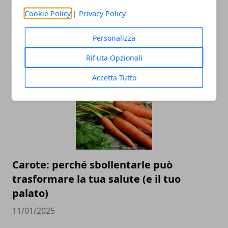
Cookie Policy
|
Privacy Policy
Perché è importante utilizzare la
protezione solare tutti i giorni?
Personalizza
02/10/2025
Rifiuta Opzionali
Accetta Tutto
Carote: perché sbollentarle può
trasformare la tua salute (e il tuo
palato)
11/01/2025