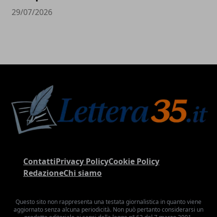
29/07/2026
Contatti
Privacy Policy
Cookie Policy
Redazione
Chi siamo
Questo sito non rappresenta una testata giornalistica in quanto viene
aggiornato senza alcuna periodicità. Non può pertanto considerarsi un