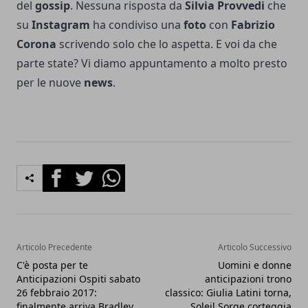
del
gossip
. Nessuna risposta da
Silvia Provvedi
che
su
Instagram
ha condiviso una
foto
con
Fabrizio
Corona
scrivendo solo che lo aspetta. E voi da che
parte state? Vi diamo appuntamento a molto presto
per le nuove
news
.
Facebook
Twitter
Whatsapp
Articolo Precedente
Articolo Successivo
C'è posta per te
Uomini e donne
Anticipazioni Ospiti sabato
anticipazioni trono
26 febbraio 2017:
classico: Giulia Latini torna,
finalmente arriva Bradley
Soleil Sorge corteggia