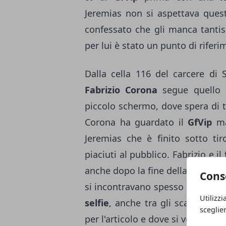
Jeremias non si aspettava quest
confessato che gli manca tantis
per lui è stato un punto di riferi
Dalla cella 116 del carcere di 
Fabrizio Corona
segue quello 
piccolo schermo, dove spera di 
Corona ha guardato il
GfVip
ma 
Jeremias che è finito sotto ti
piaciuti al pubblico. Fabrizio e il
anche dopo la fine della relazio
Cons
si incontravano spesso a Milano
Utilizzi
selfie
, anche tra gli scaffali d
sceglie
per l'articolo e dove si vede tutta