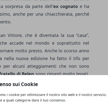
a sorpresa da parte dell'
ex cognato
e ha
simo, anche per una chiacchierata, perché
mento.
San Vittore, che è diventata la sua “casa”,
che accade nel mondo e soprattutto nel
tornare molto presto. Anche lo scorso anno
nella nuova edizione ha fatto il tifo per
ro per alcuni atteggiamenti che non sono
fratello di Belen
sono rimasti molto legati,
ne con la showgirl. Quando Corona era libero
enso sui Cookie
 e ogni occasione era buona per scattare un
amo i cookie per ottimizzare il nostro sito web e il nostro servizio.
el supermercato, come mostra la foto scelta
re a quali categorie dare il tuo consenso.
 la loro complicità.