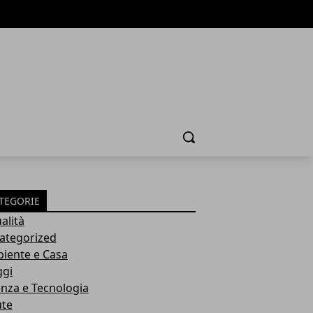
Cerca
TEGORIE
alità
ategorized
iente e Casa
ggi
enza e Tecnologia
ute