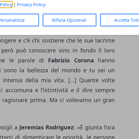
Policy
|
Privacy Policy
Jeremias Rodriguez sotto accusa
Personalizza
Rifiuta Opzionali
Accetta Tut
tre ascoltava le parole scritte di pugno dal
angere e c'è chi sostiene che le sue lacrime
 però può conoscere sino in fondo il loro
he le parole di
Fabrizio Corona
hanno
i sono la bellezza del mondo e tu sei un
 intensa della mia vita. […] Quante volte
 accomuna e l’istintività e il dire sempre
 ragionare prima. Ma ci volevamo un gran
sigli a
Jeremias Rodriguez
: «È giunta l’ora
terti di dimenticare le priorità, le persone