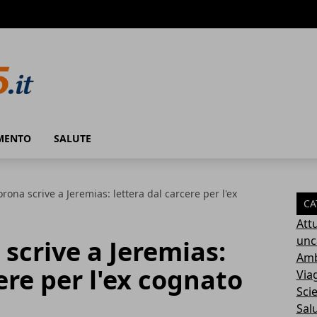
MENTO
SALUTE
orona scrive a Jeremias: lettera dal carcere per l'ex
CA
Attu
unc
 scrive a Jeremias:
Amb
ere per l'ex cognato
Via
Sci
Sal