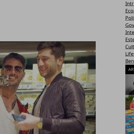
Int
Eco
Poli
Gov
Int
Este
Cul
Life
Ben
AR