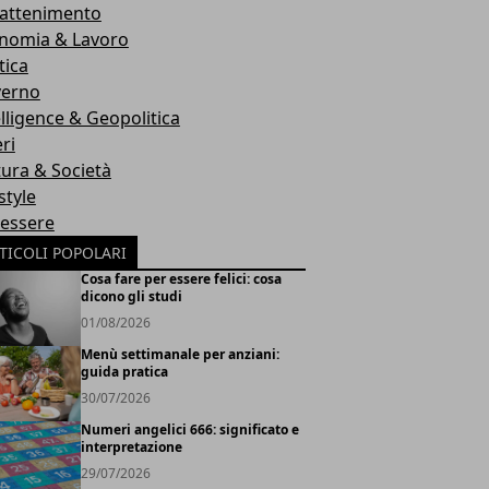
rattenimento
nomia & Lavoro
tica
erno
elligence & Geopolitica
ri
tura & Società
style
essere
TICOLI POPOLARI
Cosa fare per essere felici: cosa
dicono gli studi
01/08/2026
Menù settimanale per anziani:
guida pratica
30/07/2026
Numeri angelici 666: significato e
interpretazione
29/07/2026