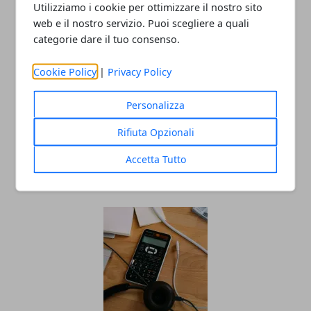
Utilizziamo i cookie per ottimizzare il nostro sito
web e il nostro servizio. Puoi scegliere a quali
categorie dare il tuo consenso.
Cookie Policy
|
Privacy Policy
Personalizza
Impresa partendo da zero
Rifiuta Opzionali
nell’hospitality business? I consigli e la
storia di Lanfranco Pescante
Accetta Tutto
23/06/2025