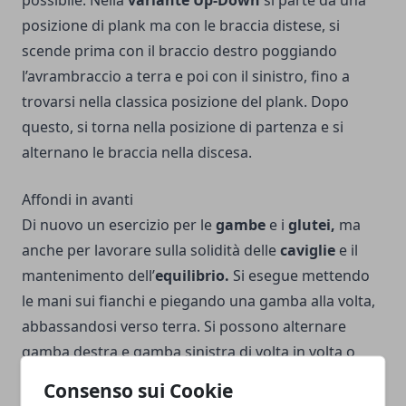
posizione di plank ma con le braccia distese, si
scende prima con il braccio destro poggiando
l’avrambraccio a terra e poi con il sinistro, fino a
trovarsi nella classica posizione del plank. Dopo
questo, si torna nella posizione di partenza e si
alternano le braccia nella discesa.
Affondi in avanti
Di nuovo un esercizio per le
gambe
e i
glutei,
ma
anche per lavorare sulla solidità delle
caviglie
e il
mantenimento dell’
equilibrio.
Si esegue mettendo
le mani sui fianchi e piegando una gamba alla volta,
abbassandosi verso terra. Si possono alternare
gamba destra e gamba sinistra di volta in volta o
lavorare in set separati. L’esercizio può essere svolto
Consenso sui Cookie
anche con
pesi leggeri e manubri
per stimolare le