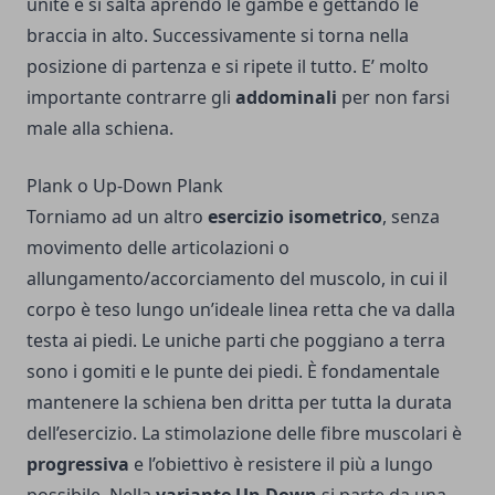
unite e si salta aprendo le gambe e gettando le
braccia in alto. Successivamente si torna nella
posizione di partenza e si ripete il tutto. E’ molto
importante contrarre gli
addominali
per non farsi
male alla schiena.
Plank o Up-Down Plank
Torniamo ad un altro
esercizio isometrico
, senza
movimento delle articolazioni o
allungamento/accorciamento del muscolo, in cui il
corpo è teso lungo un’ideale linea retta che va dalla
testa ai piedi. Le uniche parti che poggiano a terra
sono i gomiti e le punte dei piedi. È fondamentale
mantenere la schiena ben dritta per tutta la durata
dell’esercizio. La stimolazione delle fibre muscolari è
progressiva
e l’obiettivo è resistere il più a lungo
possibile. Nella
variante Up-Down
si parte da una