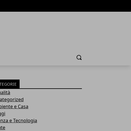
Cerca
TEGORIE
alità
ategorized
iente e Casa
ggi
enza e Tecnologia
ute