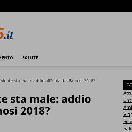
MENTO
SALUTE
Monte sta male: addio all’Isola dei Famosi 2018?
CA
Attu
e sta male: addio
unc
mosi 2018?
Amb
Via
Sci
Sal