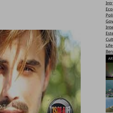
Int
Eco
Poli
Gov
Int
Este
Cul
Life
Ben
AR