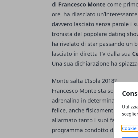
di
Francesco Monte
come primo n
ore, ha rilasciato un’interessante
davvero lasciato senza parole i s
tronista del popolare dating sho
ha rivelato di star passando un 
lasciato in diretta TV dalla sua
Ce
Una sua dichiarazione ha spiazzat
Monte salta L’Isola 2018?
Francesco Monte sta soffrendo d
Cons
adrenalina in determinate situazi
Utilizzi
felice, anche fisicamente non s
sceglie
allarmato tanto i suoi fan, anche
Cookie 
programma condotto da Alessia Mar