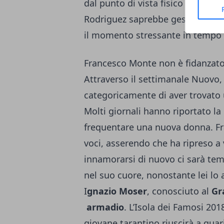
dal punto di vista fisico ed emoti
Rodriguez saprebbe gestire da so
il momento stressante in tempo 
Francesco Monte non è fidanzat
Attraverso il settimanale Nuovo
categoricamente di aver trovato
Molti giornali hanno riportato la 
frequentare una nuova donna. Fr
voci, asserendo che ha ripreso a 
innamorarsi di nuovo ci sarà te
nel suo cuore, nonostante lei lo
I
gnazio Moser
, conosciuto al
Gr
armadio
. L’Isola dei Famosi 2018
giovane tarantino riuscirà a guar