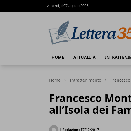
venerdì, il 07 agosto 2026
Lettera35
HOME
ATTUALITÀ
INTRATTENI
Home
Intrattenimento
Francesco 
Francesco Mont
all’Isola dei Fa
di
Redazione
17/12/2017