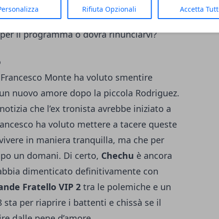
vo. A quanto sembra, per ora l’ex di Cecilia
Personalizza
Rifiuta Opzionali
Accetta Tut
lo queste situazioni, ma riuscirà a superare
per il programma o dovrà rinunciarvi?
o
, Francesco Monte ha voluto smentire
 un nuovo amore dopo la piccola Rodriguez.
notizia che l’ex tronista avrebbe iniziato a
ancesco ha voluto mettere a tacere queste
vivere in maniera tranquilla, ma che per
mpo un domani. Di certo,
Chechu
è ancora
 abbia dimenticato definitivamente con
ande Fratello VIP 2
tra le polemiche e un
 sta per riaprire i battenti e chissà se il
ire dalle pene d’amore.