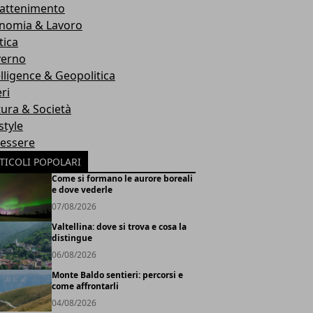
rattenimento
nomia & Lavoro
tica
erno
elligence & Geopolitica
ri
tura & Società
style
essere
TICOLI POPOLARI
Come si formano le aurore boreali
e dove vederle
07/08/2026
Valtellina: dove si trova e cosa la
distingue
06/08/2026
Monte Baldo sentieri: percorsi e
come affrontarli
04/08/2026