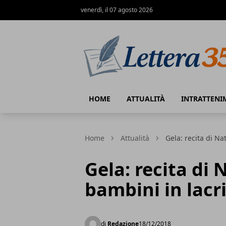
venerdì, il 07 agosto 2026
Lettera35
HOME
ATTUALITÀ
INTRATTENI
Home
Attualità
Gela: recita di Na
Gela: recita di N
bambini in lac
di
Redazione
18/12/2018