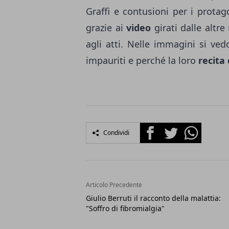
Graffi e contusioni per i protago
grazie ai
video
girati dalle altr
agli atti. Nelle immagini si v
impauriti e perché la loro
recita
Facebook
Twitter
Whatsapp
Condividi
Articolo Precedente
Giulio Berruti il racconto della malattia:
"Soffro di fibromialgia"