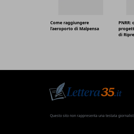
Come raggiungere
PNRR: q
l’aeroporto di Malpensa
progett
di Ripr
Questo sito non rappresenta una testata giornalist