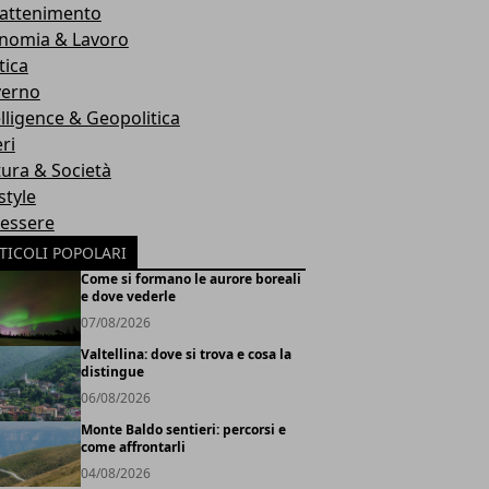
rattenimento
nomia & Lavoro
tica
erno
elligence & Geopolitica
ri
tura & Società
style
essere
TICOLI POPOLARI
Come si formano le aurore boreali
e dove vederle
07/08/2026
Valtellina: dove si trova e cosa la
distingue
06/08/2026
Monte Baldo sentieri: percorsi e
come affrontarli
04/08/2026