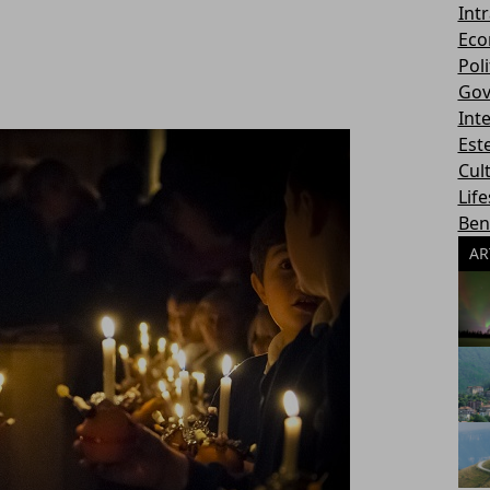
Int
Eco
Poli
Gov
Int
Este
Cul
Life
Ben
AR