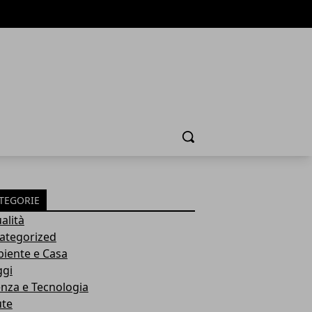
Cerca
TEGORIE
alità
ategorized
iente e Casa
ggi
enza e Tecnologia
ute