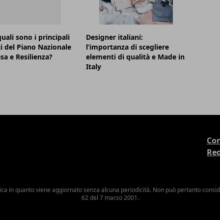
uali sono i principali
Designer italiani:
i del Piano Nazionale
l’importanza di scegliere
esa e Resilienza?
elementi di qualità e Made in
Italy
Con
Re
ica in quanto viene aggiornato senza alcuna periodicità. Non può pertanto consider
62 del 7 marzo 2001.