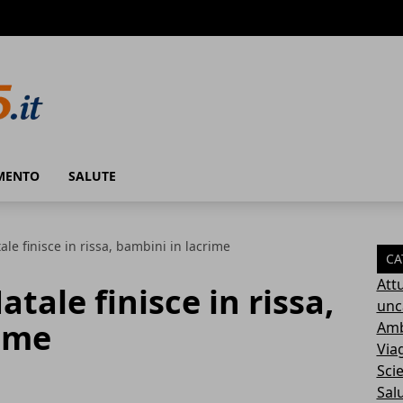
MENTO
SALUTE
tale finisce in rissa, bambini in lacrime
CA
Attu
atale finisce in rissa,
unc
rime
Amb
Via
Sci
Sal