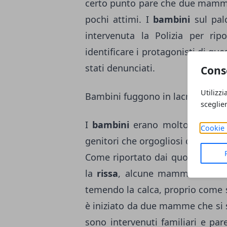
certo punto pare che due mamme 
pochi attimi. I
bambini
sul palc
intervenuta la Polizia per rip
identificare i protagonisti di qu
stati denunciati.
Cons
Utilizzi
Bambini fuggono in lacrime dalla
sceglie
I
bambini
erano molto felici d
Cookie 
genitori che orgogliosi del lavoro
Come riportato dai quotidiani d
la
rissa
, alcune mamme si sono 
temendo la calca, proprio come s
è iniziato da due mamme che si s
sono intervenuti familiari e par