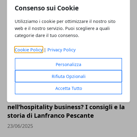
Consenso sui Cookie
Utilizziamo i cookie per ottimizzare il nostro sito
web e il nostro servizio. Puoi scegliere a quali
ARTICOLI CORRELATI
categorie dare il tuo consenso.
Cookie Policy
|
Privacy Policy
Personalizza
Rifiuta Opzionali
Accetta Tutto
Impresa partendo da zero
nell’hospitality business? I consigli e la
storia di Lanfranco Pescante
23/06/2025