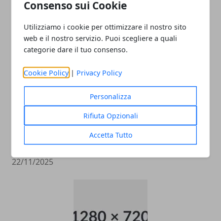
Consenso sui Cookie
ARTICOLI CORRELATI
Utilizziamo i cookie per ottimizzare il nostro sito
web e il nostro servizio. Puoi scegliere a quali
categorie dare il tuo consenso.
Cookie Policy
|
Privacy Policy
Personalizza
Rifiuta Opzionali
Come raggiungere l’aeroporto di
Accetta Tutto
Malpensa
22/11/2025