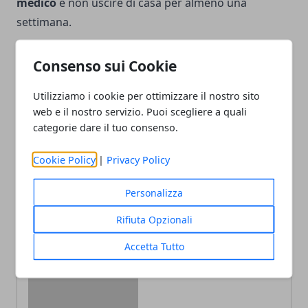
medico
e non uscire di casa per almeno una
settimana.
Consenso sui Cookie
Utilizziamo i cookie per ottimizzare il nostro sito
Facebook
Twitter
Whatsapp
web e il nostro servizio. Puoi scegliere a quali
categorie dare il tuo consenso.
Cookie Policy
|
Privacy Policy
Articolo Precedente
Articolo Successivo
Personalizza
Sanremo 2018
Blu di metilene, arma
anticipazioni: scaletta
efficace contro la malaria
Rifiuta Opzionali
prima serata e superospiti
Accetta Tutto