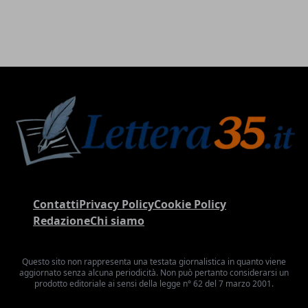
Contatti
Privacy Policy
Cookie Policy
Redazione
Chi siamo
Questo sito non rappresenta una testata giornalistica in quanto viene
aggiornato senza alcuna periodicità. Non può pertanto considerarsi un
prodotto editoriale ai sensi della legge n° 62 del 7 marzo 2001.