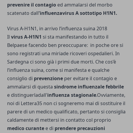
prevenire il contagio
ed ammalarsi del morbo
scatenato dall
'influenzavirus A sottotipo H1N1.
Virus A-H1N1, in arrivo l’influenza suina 2018
Il
virus A-H1N1
si sta manifestando in tutto il
Belpaese facendo ben preoccupare: in poche ore si
sono registrati una miriade ricoveri ospedalieri. In
Sardegna ci sono già i primi due morti. Che cos’è
l’influenza suina, come si manifesta e qualche
consiglio di
prevenzione
per evitare il contagio e
ammalarsi di questa
sindrome influenzale febbrile
e distinguerladall'
influenza stagionale
.Ovviamente,
noi di
Lettera35
non ci sogneremo mai di sostituire il
parere di un medico qualificato, pertanto si consiglia
caldamente di mettersi in contatto col proprio
medico curante
e di
prendere precauzioni