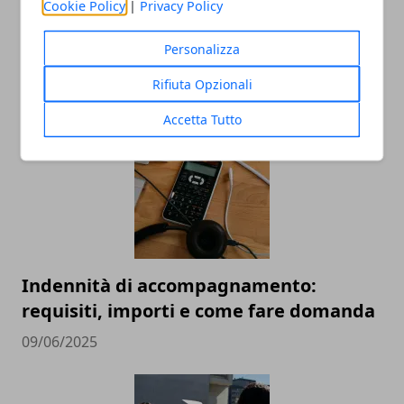
Cookie Policy
|
Privacy Policy
Impresa partendo da zero
nell’hospitality business? I consigli e la
Personalizza
storia di Lanfranco Pescante
Rifiuta Opzionali
23/06/2025
Accetta Tutto
Indennità di accompagnamento:
requisiti, importi e come fare domanda
09/06/2025