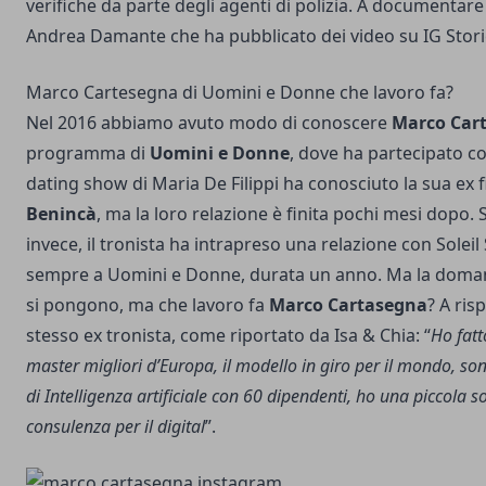
verifiche da parte degli agenti di polizia. A documentare 
Andrea Damante che ha pubblicato dei video su IG Stori
Marco Cartesegna di Uomini e Donne che lavoro fa?
Nel 2016 abbiamo avuto modo di conoscere
Marco Car
programma di
Uomini e Donne
, dove ha partecipato c
dating show di Maria De Filippi ha conosciuto la sua ex 
Benincà
, ma la loro relazione è finita pochi mesi dopo.
invece, il tronista ha intrapreso una relazione con Solei
sempre a Uomini e Donne, durata un anno. Ma la doman
si pongono, ma che lavoro fa
Marco Cartasegna
? A ris
stesso ex tronista, come riportato da Isa & Chia: “
Ho fatt
master migliori d’Europa, il modello in giro per il mondo, son
di Intelligenza artificiale con 60 dipendenti, ho una piccola s
consulenza per il digital
”.