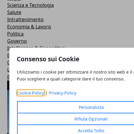
Scienza e Tecnologia
Salute
Intrattenimento
Economia & Lavoro
Politica
Governo
Intelligence & Geopolitica
Esteri
Consenso sui Cookie
Cultura & Società
Lifestyle
Utilizziamo i cookie per ottimizzare il nostro sito web e il
Benessere
Puoi scegliere a quali categorie dare il tuo consenso.
ARTICOLI POPOLARI
Cookie Policy
|
Privacy Policy
Personalizza
Rifiuta Opzionali
Accetta Tutto