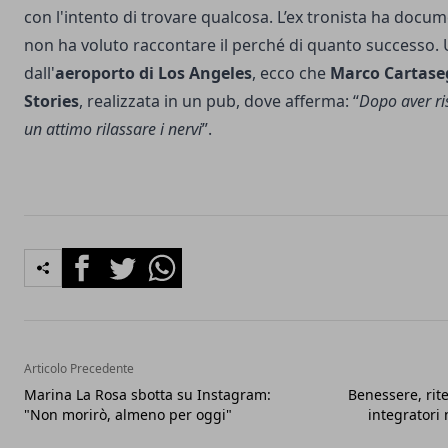
con l'intento di trovare qualcosa. L’ex tronista ha docu
non ha voluto raccontare il perché di quanto successo. 
dall'
aeroporto di Los Angeles
, ecco che
Marco Cartase
Stories
, realizzata in un pub, dove afferma: “
Dopo aver ri
un attimo rilassare i nervi
”.
Facebook
Twitter
Whatsapp
Articolo Precedente
Marina La Rosa sbotta su Instagram:
Benessere, rite
"Non morirò, almeno per oggi"
integratori