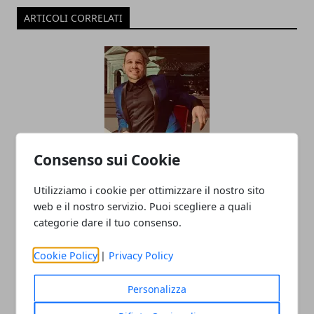
ARTICOLI CORRELATI
Consenso sui Cookie
Impresa partendo da zero
nell’hospitality business? I consigli e la
Utilizziamo i cookie per ottimizzare il nostro sito
web e il nostro servizio. Puoi scegliere a quali
storia di Lanfranco Pescante
categorie dare il tuo consenso.
23/06/2025
Cookie Policy
|
Privacy Policy
Personalizza