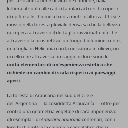
per la stratificazione di vita che contiene, dalla
lettiera al suolo alle radici tabulari ai tronchi coperti
di epifite alle chiome a trenta metri d'altezza. Chi si è
mosso nella foresta pluviale densa sa che la bellezza
qui opera attraverso il dettaglio ravvicinato più che
attraverso la prospettiva: un fungo bioluminescente,
una foglia di Heliconia con la nervatura in rilievo, un
uccello che attraversa un raggio di luce sono le
unità elementari di un'esperienza estetica che
richiede un cambio di scala rispetto ai paesaggi
aperti
.
La foresta di Araucaria nel sud del Cile e
dell'Argentina — la cosiddetta Araucanía — offre per
contro una geometria vegetale di rara imponenza:
gli esemplari di
Araucaria araucana
centenari, con i
loro fusti diritti e le chiome a candelabro che si