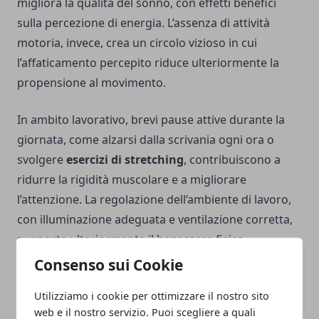
migliora la qualità del sonno, con effetti benefici
sulla percezione di energia. L’assenza di attività
motoria, invece, crea un circolo vizioso in cui
l’affaticamento percepito riduce ulteriormente la
propensione al movimento.
In ambito lavorativo, brevi pause attive durante la
giornata, come alzarsi dalla scrivania ogni ora o
svolgere
esercizi di stretching
, contribuiscono a
ridurre la rigidità muscolare e a migliorare
l’attenzione. La regolazione dell’ambiente di lavoro,
con illuminazione adeguata e ventilazione corretta,
supporta ulteriormente il benessere fisico.
Consenso sui Cookie
Quando la stanchezza quotidiana richiede
Utilizziamo i cookie per ottimizzare il nostro sito
approfondimenti medici
web e il nostro servizio. Puoi scegliere a quali