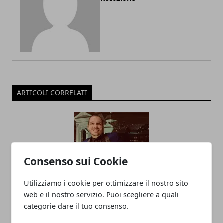
ARTICOLI CORRELATI
Consenso sui Cookie
Utilizziamo i cookie per ottimizzare il nostro sito
web e il nostro servizio. Puoi scegliere a quali
Impresa partendo da zero
categorie dare il tuo consenso.
nell’hospitality business? I consigli e la