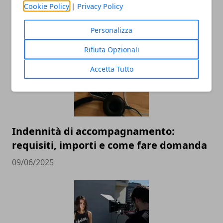
storia di Lanfranco Pescante
Cookie Policy
|
Privacy Policy
23/06/2025
Personalizza
Rifiuta Opzionali
Accetta Tutto
Indennità di accompagnamento:
requisiti, importi e come fare domanda
09/06/2025