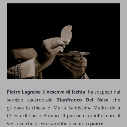
Pietro Lagnese
, il
Vescovo di Ischia
, ha sospeso dal
servizio sacerdotale
Gianfranco Del Neso
che
guidava la chiesa di Maria Santissima Madre della
Chiesa di Lacco Ameno. Il parroco ha informato il
Vescovo che presto sarebbe diventato
padre
.