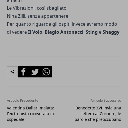
amarsi
Le Vibrazioni, così sbagliato
Nina Zilli, senza appartenere
Per quanto riguarda gli ospiti invece avremo modo
di vedere
Il Volo
,
Biagio Antonacci
,
Sting
e
Shaggy
.
Facebook
Twitter
Whatsapp
Articolo Precedente
Articolo Successivo
Valentina Dallari malata:
Benedetto XVI invia una
l'ex tronista ricoverata in
lettera al Corriere, le
ospedale
parole che preoccupano