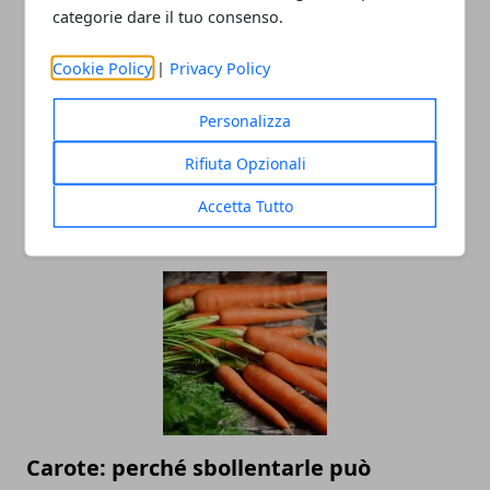
categorie dare il tuo consenso.
Cookie Policy
|
Privacy Policy
Personalizza
Perché è importante utilizzare la
Rifiuta Opzionali
protezione solare tutti i giorni?
Accetta Tutto
02/10/2025
Carote: perché sbollentarle può