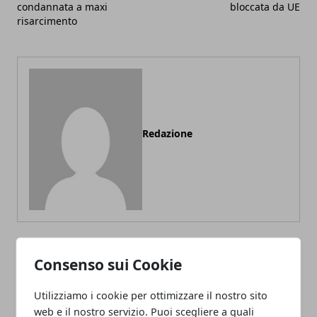
condannata a maxi
bloccata da UE
risarcimento
Redazione
Consenso sui Cookie
ARTICOLI CORRELATI
Utilizziamo i cookie per ottimizzare il nostro sito
web e il nostro servizio. Puoi scegliere a quali