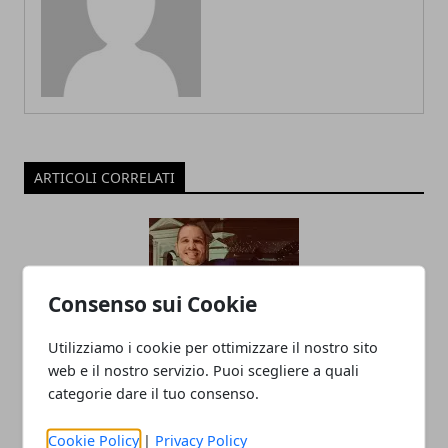
ARTICOLI CORRELATI
Consenso sui Cookie
Utilizziamo i cookie per ottimizzare il nostro sito
web e il nostro servizio. Puoi scegliere a quali
categorie dare il tuo consenso.
Impresa partendo da zero
nell’hospitality business? I consigli e la
Cookie Policy
|
Privacy Policy