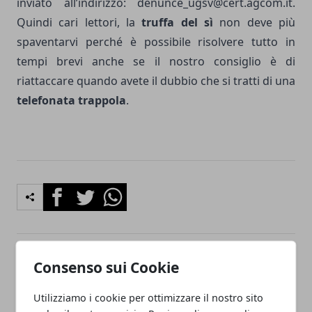
inviato all’indirizzo:
denunce_ugsv@cert.agcom.it
.
Quindi cari lettori, la
truffa del sì
non deve più
spaventarvi perché è possibile risolvere tutto in
tempi brevi anche se il nostro consiglio è di
riattaccare quando avete il dubbio che si tratti di una
telefonata trappola
.
Facebook
Twitter
Whatsapp
Consenso sui Cookie
Articolo Precedente
Articolo Successivo
Roma, aereo turistico
Mafia Palermo, il boss
Utilizziamo i cookie per ottimizzare il nostro sito
precipita sui binari,
ordina l'omicidio della