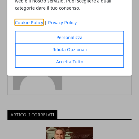
web e il nostro servizio. Puoi scegliere a quali
nessuna notizia dei
figlia innamorata di un
passeggeri
carabiniere
categorie dare il tuo consenso.
Cookie Policy
|
Privacy Policy
Personalizza
Rifiuta Opzionali
Redazione
Accetta Tutto
ARTICOLI CORRELATI